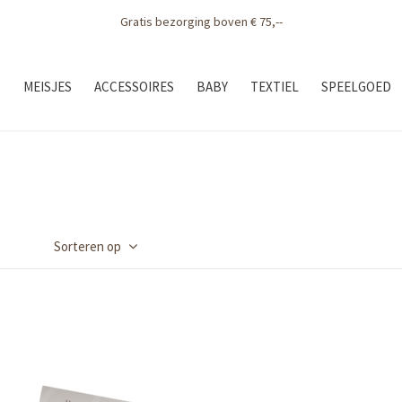
Bezoek Modehuys Den Horsten of shop online!
S
MEISJES
ACCESSOIRES
BABY
TEXTIEL
SPEELGOED
Sorteren op