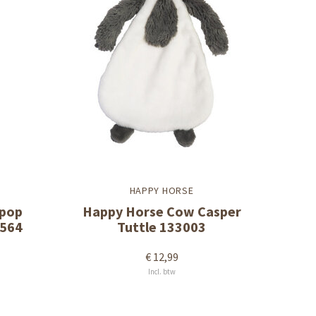
HAPPY HORSE
lpop
Happy Horse Cow Casper
4564
Tuttle 133003
€ 12,99
Incl. btw