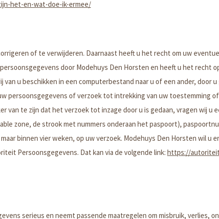
zijn-het-en-wat-doe-ik-ermee/
corrigeren of te verwijderen. Daarnaast heeft u het recht om uw event
 persoonsgegevens door Modehuys Den Horsten en heeft u het recht op
 van u beschikken in een computerbestand naar u of een ander, door u 
an uw persoonsgegevens of verzoek tot intrekking van uw toestemming 
ker van te zijn dat het verzoek tot inzage door u is gedaan, vragen wij 
dable zone, de strook met nummers onderaan het paspoort), paspoortn
, maar binnen vier weken, op uw verzoek. Modehuys Den Horsten wil u er
toriteit Persoonsgegevens. Dat kan via de volgende link:
https://autorite
vens serieus en neemt passende maatregelen om misbruik, verlies, 