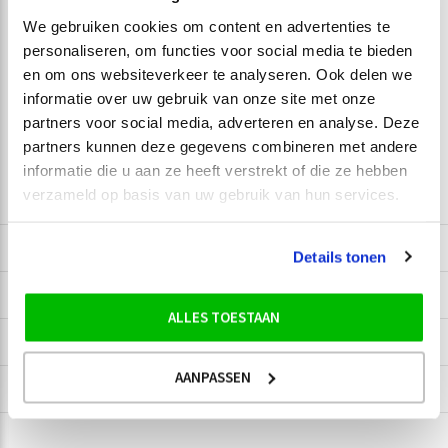
Meld je aan voor onze
We gebruiken cookies om content en advertenties te
nieuwsbrief
personaliseren, om functies voor social media te bieden
en om ons websiteverkeer te analyseren. Ook delen we
Ontvang de nieuwste aanbiedingen en promoties
informatie over uw gebruik van onze site met onze
partners voor social media, adverteren en analyse. Deze
partners kunnen deze gegevens combineren met andere
Abonneer
informatie die u aan ze heeft verstrekt of die ze hebben
verzameld op basis van uw gebruik van hun services.
Modehuys Den Horsten
Details tonen
Informatie
ALLES TOESTAAN
Categorieën
AANPASSEN
Contact