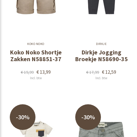
KOKO NOKO
DIRKJE
Koko Noko Shortje
Dirkje Jogging
Zakken N58851-37
Broekje N58690-35
€ 13,99
€ 12,59
€ 19,99
€ 17,99
Incl. btw
Incl. btw
-30%
-30%