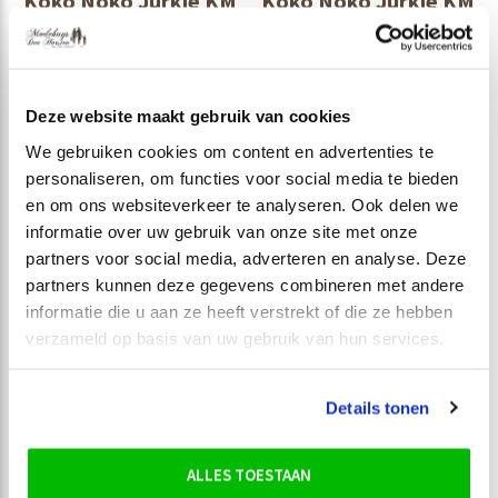
Koko Noko Jurkje KM
Koko Noko Jurkje KM
N58996-37
N58933-37
€ 17,49
€ 17,49
€ 24,99
€ 24,99
Incl. btw
Incl. btw
Deze website maakt gebruik van cookies
We gebruiken cookies om content en advertenties te
personaliseren, om functies voor social media te bieden
en om ons websiteverkeer te analyseren. Ook delen we
informatie over uw gebruik van onze site met onze
-30%
-30%
partners voor social media, adverteren en analyse. Deze
partners kunnen deze gegevens combineren met andere
informatie die u aan ze heeft verstrekt of die ze hebben
verzameld op basis van uw gebruik van hun services.
Details tonen
ALLES TOESTAAN