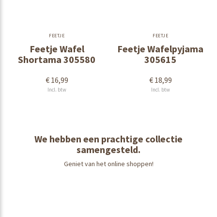
FEETJE
FEETJE
Feetje Wafel
Feetje Wafelpyjama
Shortama 305580
305615
€ 16,99
€ 18,99
Incl. btw
Incl. btw
We hebben een prachtige collectie
samengesteld.
Geniet van het online shoppen!