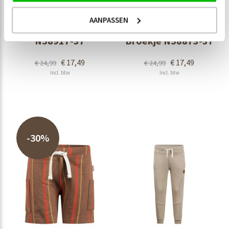
KOKO NOKO
KOKO NOKO
AANPASSEN
Koko Noko Jurkje KM
Koko Noko Jogging
N58917-37
Broekje N58873-37
€ 17,49
€ 17,49
€ 24,99
€ 24,99
Incl. btw
Incl. btw
-30%