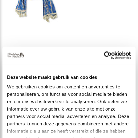
Lizzy & Coco Sjaal
Odil
Deze website maakt gebruik van cookies
€ 44,95
Incl. btw
We gebruiken cookies om content en advertenties te
personaliseren, om functies voor social media te bieden
en om ons websiteverkeer te analyseren. Ook delen we
informatie over uw gebruik van onze site met onze
Seen 3 of the 3 products
partners voor social media, adverteren en analyse. Deze
partners kunnen deze gegevens combineren met andere
informatie die u aan ze heeft verstrekt of die ze hebben
U maakt uw outfit compleet met een mooie sjaal. In een