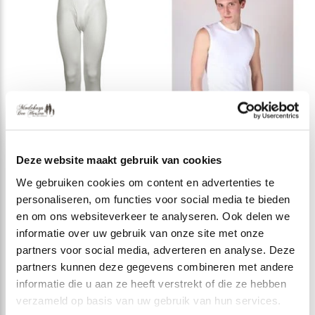
Deze website maakt gebruik van cookies
We gebruiken cookies om content en advertenties te
BEEREN
BEEREN
personaliseren, om functies voor social media te bieden
Beeren Heren
Beeren Heren
en om ons websiteverkeer te analyseren. Ook delen we
Thermo pantalon
Herman Brood Tino
informatie over uw gebruik van onze site met onze
partners voor social media, adverteren en analyse. Deze
€ 18,95
€ 8,25
Incl. btw
Incl. btw
partners kunnen deze gegevens combineren met andere
informatie die u aan ze heeft verstrekt of die ze hebben
verzameld op basis van uw gebruik van hun services.