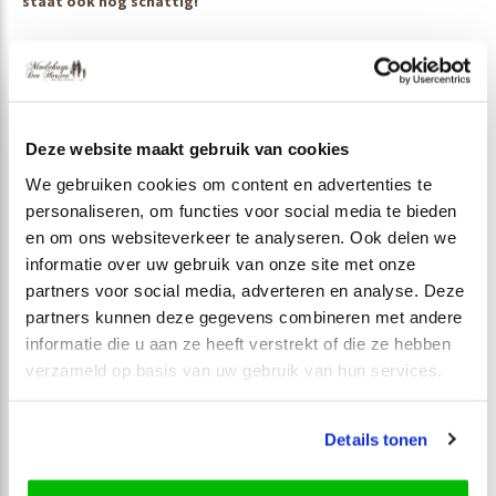
staat ook nog schattig!
Jongens hoedje, dat staat leuk
Ga je naar buiten met je baby en schijnt de zon, bescherm zijn
hoofdje dan met een schattig hoedje.
Deze website maakt gebruik van cookies
We gebruiken cookies om content en advertenties te
personaliseren, om functies voor social media te bieden
en om ons websiteverkeer te analyseren. Ook delen we
informatie over uw gebruik van onze site met onze
Meld je aan voor onze
partners voor social media, adverteren en analyse. Deze
partners kunnen deze gegevens combineren met andere
nieuwsbrief
informatie die u aan ze heeft verstrekt of die ze hebben
verzameld op basis van uw gebruik van hun services.
Ontvang de nieuwste aanbiedingen en promoties
Details tonen
Abonneer