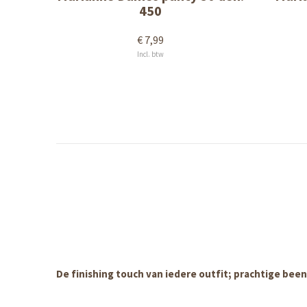
450
€ 7,99
Incl. btw
De finishing touch van iedere outfit; prachtige bee