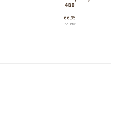
480
€ 6,95
Incl. btw