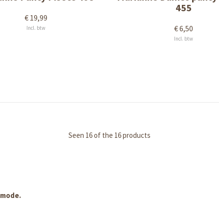
455
€ 19,99
€ 6,50
Incl. btw
Incl. btw
Seen 16 of the 16 products
nmode.