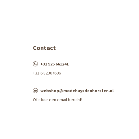
Contact
+31 525 661241
+31 6 82307606
webshop@modehuysdenhorsten.nl
Of stuur een email bericht!