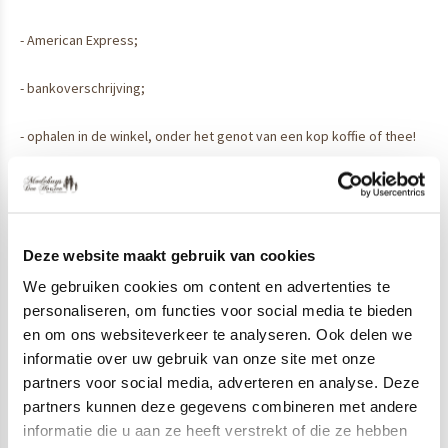
- American Express;
- bankoverschrijving;
- ophalen in de winkel, onder het genot van een kop koffie of thee!
De betalingen via iDeal zijn gratis. Voor de betalingsmogelijkheden
via Paypall vragen wij een kleine vergoeding, aangezien Paypall een
aantal zaken aan ons door belast.
Deze website maakt gebruik van cookies
U krijgt gewoon waar voor u geld!
We gebruiken cookies om content en advertenties te
personaliseren, om functies voor social media te bieden
en om ons websiteverkeer te analyseren. Ook delen we
informatie over uw gebruik van onze site met onze
partners voor social media, adverteren en analyse. Deze
partners kunnen deze gegevens combineren met andere
informatie die u aan ze heeft verstrekt of die ze hebben