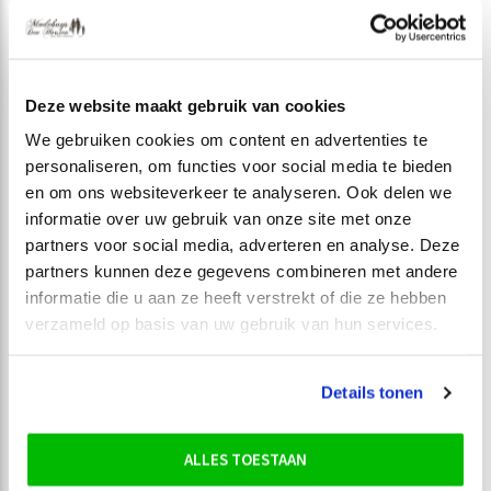
Deze website maakt gebruik van cookies
We gebruiken cookies om content en advertenties te
personaliseren, om functies voor social media te bieden
en om ons websiteverkeer te analyseren. Ook delen we
informatie over uw gebruik van onze site met onze
partners voor social media, adverteren en analyse. Deze
PETROL
partners kunnen deze gegevens combineren met andere
Petrol Vest Rits M-
informatie die u aan ze heeft verstrekt of die ze hebben
1040-SWC333
verzameld op basis van uw gebruik van hun services.
€ 41,99
€ 59,99
Incl. btw
Details tonen
ALLES TOESTAAN
Seen 5 of the 5 products