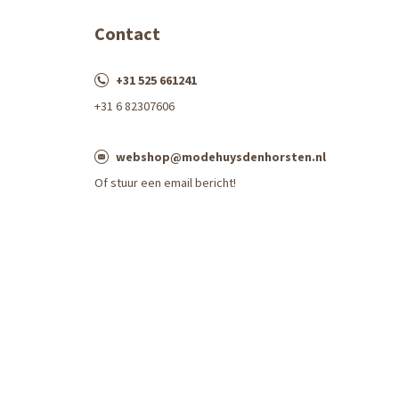
Contact
+31 525 661241
+31 6 82307606
webshop@modehuysdenhorsten.nl
Of stuur een email bericht!