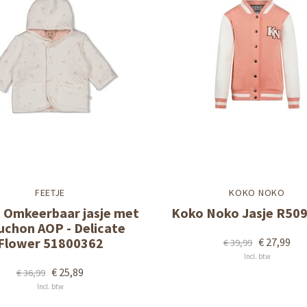
FEETJE
KOKO NOKO
e Omkeerbaar jasje met
Koko Noko Jasje R50
uchon AOP - Delicate
Flower 51800362
€ 27,99
€ 39,99
Incl. btw
€ 25,89
€ 36,99
Incl. btw