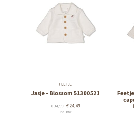
FEETJE
Jasje - Blossom 51300521
Feetj
cap
€ 24,49
€ 34,99
Incl. btw